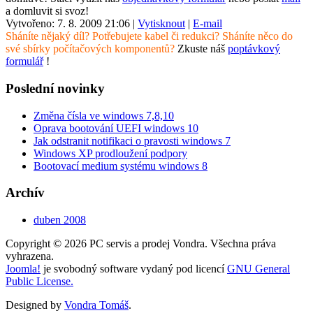
a domluvit si svoz!
Vytvořeno: 7. 8. 2009 21:06
|
Vytisknout
|
E-mail
Sháníte nějaký díl? Potřebujete kabel či redukci? Sháníte něco do
své sbírky počítačových komponentů?
Zkuste náš
poptávkový
formulář
!
Poslední novinky
Změna čísla ve windows 7,8,10
Oprava bootování UEFI windows 10
Jak odstranit notifikaci o pravosti windows 7
Windows XP prodloužení podpory
Bootovací medium systému windows 8
Archív
duben 2008
Copyright © 2026 PC servis a prodej Vondra. Všechna práva
vyhrazena.
Joomla!
je svobodný software vydaný pod licencí
GNU General
Public License.
Designed by
Vondra Tomáš
.