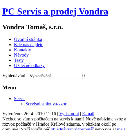
PC Servis a prodej Vondra
Vondra Tomáš, s.r.o.
Úvodní stránka
Kde nás najdete
Kontakty
Návody
Testy
Užitečné odkazy
Vyhledávání...
0
Menu
Servis
Servisní smlouva-vzor
Vytvořeno: 26. 4. 2010 11:16
|
Vytisknout
|
E-mail
Nechce se vám s počítačem na servis k nám? Nově nabízíme svoz a
rozvoz počítačů v Hradce Králové zdarma, v blízkém okolí po
domluvě! Stačí využít náš
objednávkový formulář
nebo poslat
mail