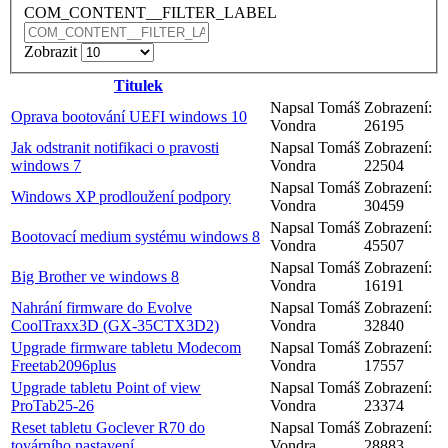
COM_CONTENT__FILTER_LABEL
Zobrazit
Titulek
Napsal Tomáš
Zobrazení:
Oprava bootování UEFI windows 10
Vondra
26195
Jak odstranit notifikaci o pravosti
Napsal Tomáš
Zobrazení:
windows 7
Vondra
22504
Napsal Tomáš
Zobrazení:
Windows XP prodloužení podpory
Vondra
30459
Napsal Tomáš
Zobrazení:
Bootovací medium systému windows 8
Vondra
45507
Napsal Tomáš
Zobrazení:
Big Brother ve windows 8
Vondra
16191
Nahrání firmware do Evolve
Napsal Tomáš
Zobrazení:
CoolTraxx3D (GX-35CTX3D2)
Vondra
32840
Upgrade firmware tabletu Modecom
Napsal Tomáš
Zobrazení:
Freetab2096plus
Vondra
17557
Upgrade tabletu Point of view
Napsal Tomáš
Zobrazení:
ProTab25-26
Vondra
23374
Reset tabletu Goclever R70 do
Napsal Tomáš
Zobrazení:
továrního nastavení
Vondra
28883