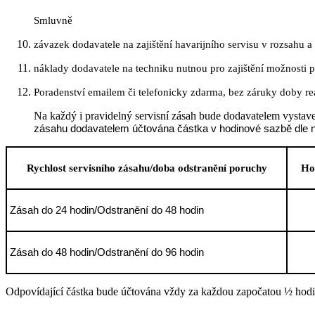
Smluvně
závazek dodavatele na zajištění havarijního servisu v rozsahu a
náklady dodavatele na techniku nutnou pro zajištění možnosti p
Poradenství emailem či telefonicky zdarma, bez záruky doby re
Na každý i pravidelný servisní zásah bude dodavatelem vystave
zásahu dodavatelem účtována částka v hodinové sazbě dle ná
Rychlost servisního zásahu/doba odstranění poruchy
Ho
Zásah do 24 hodin/Odstranění do 48 hodin
Zásah do 48 hodin/Odstranění do 96 hodin
Odpovídající částka bude účtována vždy za každou započatou ½ hodi