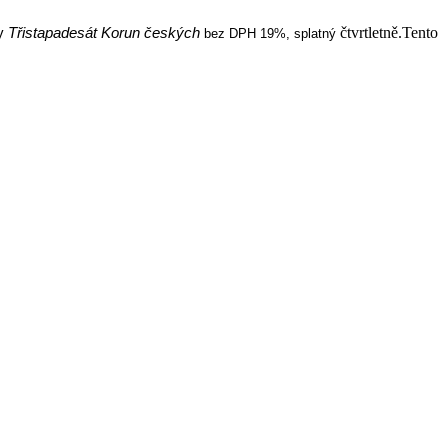
čtvrtletně.Tento
vy
Třistapadesát Korun českých
bez DPH 19%, splatný