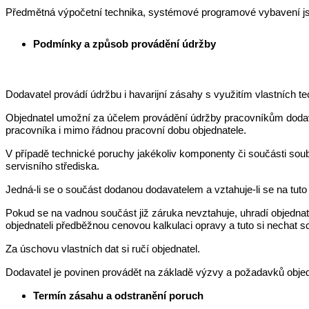
Předmětná výpočetní technika, systémové programové vybavení jso
Podmínky a způsob provádění údržby
Dodavatel provádí údržbu i havarijní zásahy s využitím vlastních t
Objednatel umožní za účelem provádění údržby pracovníkům dodavat
pracovníka i mimo řádnou pracovní dobu objednatele.
V případě technické poruchy jakékoliv komponenty či součásti soubo
servisního střediska.
Jedná-li se o součást dodanou dodavatelem a vztahuje-li se na tuto s
Pokud se na vadnou součást již záruka nevztahuje, uhradí objednat
objednateli předběžnou cenovou kalkulaci opravy a tuto si nechat 
Za úschovu vlastních dat si ručí objednatel.
Dodavatel je povinen provádět na základě výzvy a požadavků objed
Termín zásahu a odstranění poruch