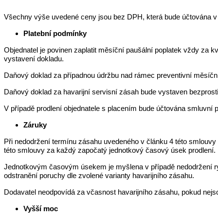
Všechny výše uvedené ceny jsou bez DPH, která bude účtována v s
Platební podmínky
Objednatel je povinen zaplatit měsíční paušální poplatek vždy za 
vystavení dokladu.
Daňový doklad za případnou údržbu nad rámec preventivní měsíční
Daňový doklad za havarijní servisní zásah bude vystaven bezprost
V případě prodlení objednatele s placením bude účtována smluvní 
Záruky
Při nedodržení termínu zásahu uvedeného v článku 4 této smlouvy a
této smlouvy za každý započatý jednotkový časový úsek prodlení.
Jednotkovým časovým úsekem je myšlena v případě nedodržení ryc
odstranění poruchy dle zvolené varianty havarijního zásahu.
Dodavatel neodpovídá za včasnost havarijního zásahu, pokud nejso
Vyšší moc