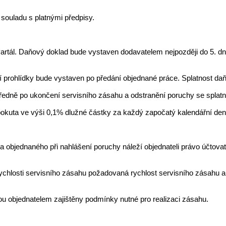
ouladu s platnými předpisy.
kvartál. Daňový doklad bude vystaven dodavatelem nejpozději do 5. 
 prohlídky bude vystaven po předání objednané práce. Splatnost daň
ředně po ukončení servisního zásahu a odstranění poruchy se splatn
pokuta ve výši 0,1% dlužné částky za každý započatý kalendářní den 
 objednaného při nahlášení poruchy náleží objednateli právo účtova
hlosti servisního zásahu požadovaná rychlost servisního zásahu a
u objednatelem zajištěny podmínky nutné pro realizaci zásahu.