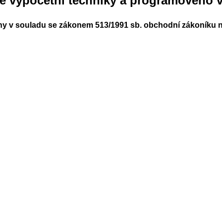
ě výpočetní techniky a programového v
ny v souladu se zákonem 513/1991 sb. obchodní zákoníku ná