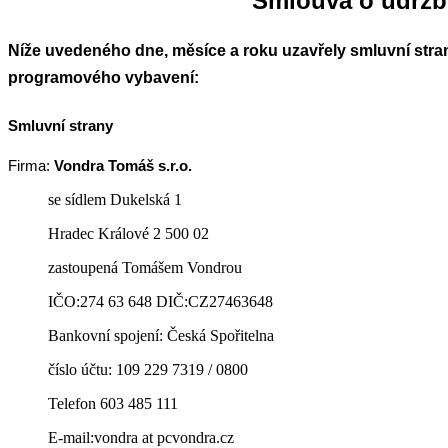
Smlouva o údržb
Níže uvedeného dne, měsíce a roku uzavřely smluvní stra
programového vybavení:
Smluvní strany
Firma:
Vondra Tomáš s.r.o.
se sídlem Dukelská 1
Hradec Králové 2 500 02
zastoupená Tomášem Vondrou
IČO:274 63 648 DIČ:CZ27463648
Bankovní spojení: Česká Spořitelna
číslo účtu: 109 229 7319 / 0800
Telefon 603 485 111
E-mail:vondra at pcvondra.cz