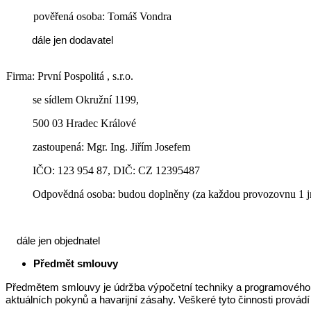
pověřená osoba: Tomáš Vondra
dále jen dodavatel
Firma: První Pospolitá , s.r.o.
se sídlem Okružní 1199,
500 03 Hradec Králové
zastoupená: Mgr. Ing. Jiřím Josefem
IČO: 123 954 87, DIČ: CZ 12395487
Odpovědná osoba: budou doplněny (za každou provozovnu 1 
dále jen objednatel
Předmět smlouvy
Předmětem smlouvy je údržba výpočetní techniky a programového v
aktuálních pokynů a havarijní zásahy. Veškeré tyto činnosti provádí