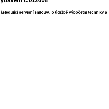
ybavení č.012008
sledující servisní smlouvu o údržbě výpočetní techniky a