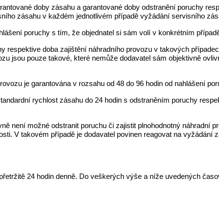
garantované doby zásahu a garantované doby odstranění poruchy resp
visního zásahu v každém jednotlivém případě vyžádání servisního zás
lášení poruchy s tím, že objednatel si sám volí v konkrétním přípa
uchy respektive doba zajištění náhradního provozu v takových přípa
rovozu jsou pouze takové, které nemůže dodavatel sám objektivně ovli
rovozu je garantována v rozsahu od 48 do 96 hodin od nahlášení por
í standardní rychlost zásahu do 24 hodin s odstraněním poruchy resp
ně není možné odstranit poruchu či zajistit plnohodnotný náhradní p
innosti. V takovém případě je dodavatel povinen reagovat na vyžádán
epřetržitě 24 hodin denně. Do veškerých výše a níže uvedených časo