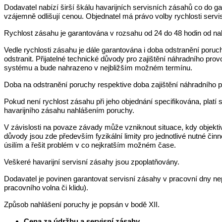
Dodavatel nabízí širší škálu havarijních servisních zásahů co do 
vzájemně odlišují cenou. Objednatel má právo volby rychlosti ser
Rychlost zásahu je garantována v rozsahu od 24 do 48 hodin od nah
Vedle rychlosti zásahu je dále garantována i doba odstranění por
odstranit. Přijatelné technické důvody pro zajištění náhradního p
systému a bude nahrazeno v nejbližším možném termínu.
Doba na odstranění poruchy respektive doba zajištění náhradního p
Pokud není rychlost zásahu při jeho objednání specifikována, plat
havarijního zásahu nahlášením poruchy.
V závislosti na povaze závady může vzniknout situace, kdy objektiv
důvody jsou zde především fyzikální limity pro jednotlivé nutné č
úsilím a řešit problém v co nejkratším možném čase.
Veškeré havarijní servisní zásahy jsou zpoplatňovány.
Dodavatel je povinen garantovat servisní zásahy v pracovní dny n
pracovního volna či klidu).
Způsob nahlášení poruchy je popsán v bodě XII.
Cena za údržbu a servisní zásahy