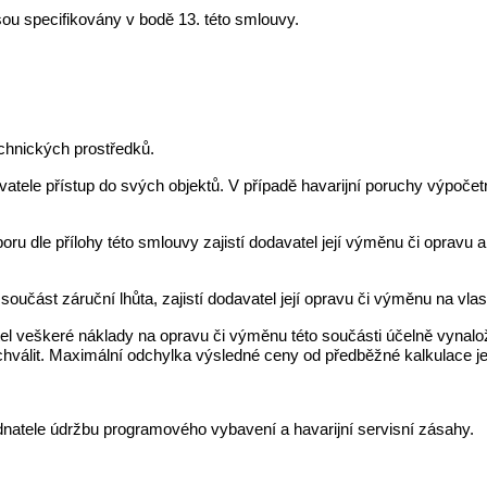
u specifikovány v bodě 13. této smlouvy.
echnických prostředků.
ele přístup do svých objektů. V případě havarijní poruchy výpočetn
ru dle přílohy této smlouvy zajistí dodavatel její výměnu či opravu
oučást záruční lhůta, zajistí dodavatel její opravu či výměnu na vlas
el veškeré náklady na opravu či výměnu této součásti účelně vynalož
schválit. Maximální odchylka výsledné ceny od předběžné kalkulace j
natele údržbu programového vybavení a havarijní servisní zásahy.