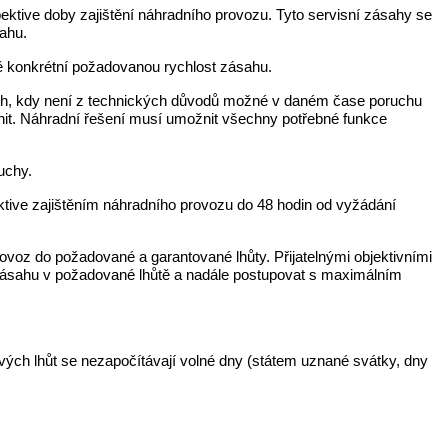
ektive doby zajištění náhradního provozu. Tyto servisní zásahy se
ahu.
dě konkrétní požadovanou rychlost zásahu.
dech, kdy není z technických důvodů možné v daném čase poruchu
vnit. Náhradní řešení musí umožnit všechny potřebné funkce
uchy.
ektive zajištěním náhradního provozu do 48 hodin od vyžádání
rovoz do požadované a garantované lhůty. Přijatelnými objektivními
í zásahu v požadované lhůtě a nadále postupovat s maximálním
vých lhůt se nezapočítávají volné dny (státem uznané svátky, dny