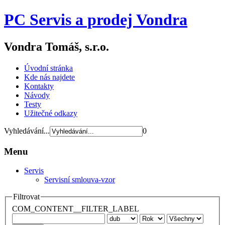
PC Servis a prodej Vondra
Vondra Tomáš, s.r.o.
Úvodní stránka
Kde nás najdete
Kontakty
Návody
Testy
Užitečné odkazy
Vyhledávání...
0
Menu
Servis
Servisní smlouva-vzor
Filtrovat
COM_CONTENT__FILTER_LABEL