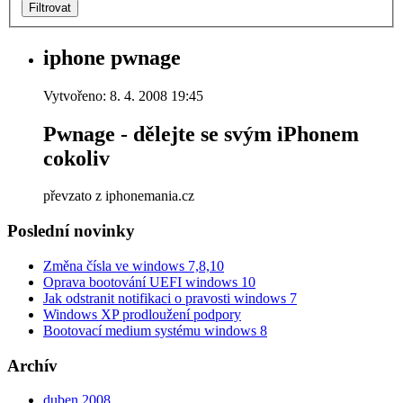
Filtrovat
iphone pwnage
Vytvořeno: 8. 4. 2008 19:45
Pwnage - dělejte se svým iPhonem
cokoliv
převzato z iphonemania.cz
Poslední novinky
Změna čísla ve windows 7,8,10
Oprava bootování UEFI windows 10
Jak odstranit notifikaci o pravosti windows 7
Windows XP prodloužení podpory
Bootovací medium systému windows 8
Archív
duben 2008