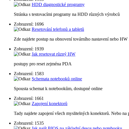
HDD diagnostické programy
Stránka s testovacími programy na HDD různých výrobců
Zobrazení: 1696
Resetování telefonů a tabletů
Zde najdete postup na obnovení továrního nastavení nebo HW r
Zobrazení: 1939
Jak resetovat různý HW
postupy pro reset zejména PDA
Zobrazení: 1583
Schemata notebooků online
Spousta schemat k notebookům, dostupné online
Zobrazení: 1661
Zapojení konektorů
Tady najdete zapojení všech myslitelných konektorů. Nebo na p
Zobrazení: 1535
Jak najít BIOS na základní desce nebo notebooku