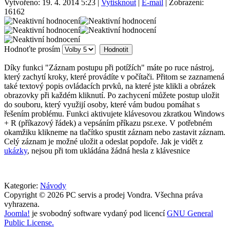
Vytvořeno: 19. 4. 2014 5:23
|
Vytisknout
|
E-mail
| Zobrazení:
16162
Hodnoťte prosím
Díky funkci "Záznam postupu při potížích" máte po ruce nástroj,
který zachytí kroky, které provádíte v počítači. Přitom se zaznamená
také textový popis ovládacích prvků, na které jste klikli a obrázek
obrazovky při každém kliknutí. Po zachycení můžete postup uložit
do souboru, který využijí osoby, které vám budou pomáhat s
řešením problému. Funkci aktivujete klávesovou zkratkou Windows
+ R (příkazový řádek) a vepsáním příkazu psr.exe. V potřebném
okamžiku klikneme na tlačítko spustit záznam nebo zastavit záznam.
Celý záznam je možné uložit a odeslat popdoře. Jak je vidět z
ukázky
, nejsou při tom ukládána žádná hesla z klávesnice
Kategorie:
Návody
Copyright © 2026 PC servis a prodej Vondra. Všechna práva
vyhrazena.
Joomla!
je svobodný software vydaný pod licencí
GNU General
Public License.